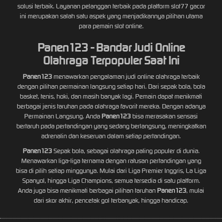
solusi terbaik. Layanan pelanggan terbaik pada platform slot77 gacor
ini merupakan salah satu aspek yang menjadikannya pilihan utama
para pemain slot online.
Panen123 - Bandar Judi Online
Olahraga Terpopuler Saat Ini
Panen123
menawarkan pengalaman judi online olahraga terbaik
dengan pilihan permainan langsung setiap hari. Dari sepak bola, bola
basket, tenis, hoki, dan masih banyak lagi. Pemain dapat menikmati
berbagai jenis taruhan pada olahraga favorit mereka. Dengan adanya
Permainan Langsung. Anda
Panen123
bisa merasakan sensasi
bertaruh pada pertandingan yang sedang berlangsung, meningkatkan
adrenalin dan keseruan dalam setiap pertandingan.
Panen123
Sepak bola, sebagai olahraga paling populer di dunia.
Menawarkan liga-liga ternama dengan ratusan pertandingan yang
bisa di pilih setiap minggunya. Mulai dari Liga Premier Inggris, La Liga
Spanyol, hingga Liga Champions, semua tersedia di satu platform.
Anda juga bisa menikmati berbagai pilihan taruhan
Panen123
, mulai
dari skor akhir, pencetak gol terbanyak, hingga handicap.