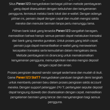
Situs
Panen123
menyediakan berbagai pilihan metode pembayaran
yang dapat disesuaikan dengan kebutuhan dan kenyamanan
pengguna, termasuk melalui bank lokal dan e-wallet. Dengan adanya
pilihan ini, pemain dapat dengan cepat dan mudah mengisi saldo
mereka dan memulai bermain tanpa perlu menunggu lama.
Pilihan bank lokal yang tersedia
Panen123
sangatlah beragam,
memastikan bahwa hampir semua pemain dapat melakukan transaksi
dari bank yang mereka gunakan. Untuk proses yang lebih cepat,
pemain juga dapat memanfaatkan e-wallet yang menawarkan
kecepatan transaksi serta kemudahan dalam mengakses dana.
Metode pembayaran ini dirancang untuk memaksimalkan
kenyamanan pengguna, memungkinkan mereka mengisi deposit
dengan cepat dan aman.
Proses pengisian deposit sendiri sangat sederhana dan mudah di ikuti.
Game
Panen123 Slot77
menyediakan panduan langkah demi langkah
untuk membantu pemain baru dalam proses pengisian saldo account
mereka. Dengan support pelanggan 24/7, pertanyaan seputar deposit
dapat langsung dijawab dan diselesaikan dengan cepat, memastikan
pengalaman bermain yang lancar dan menyenangkan bagi semua
pengguna.