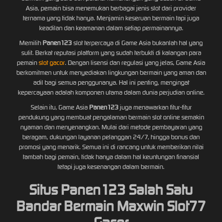
Asia, pemain bisa menemukan berbagai jenis slot dari provider
ternama yang tidak hanya. Menjamin keseruan bermain tapi juga
keadilan dan keamanan dalam setiap permainannya.
Memilih
Panen123
slot terpercaya di Game Asia bukanlah hal yang
sulit. Berkat reputasi platform yang sudah terbukti di kalangan para
pemain
slot gacor
. Dengan lisensi dan regulasi yang jelas, Game Asia
berkomitmen untuk menyediakan lingkungan bermain yang aman dan
adil bagi semua penggunanya. Hal ini penting, mengingat
kepercayaan adalah komponen utama dalam dunia perjudian online.
Selain itu, Game Asia
Panen123
juga menawarkan fitur-fitur
pendukung yang membuat pengalaman bermain slot online semakin
nyaman dan menyenangkan. Mulai dari metode pembayaran yang
beragam, dukungan layanan pelanggan 24/7, hingga bonus dan
promosi yang menarik. Semua ini di rancang untuk memberikan nilai
tambah bagi pemain, tidak hanya dalam hal keuntungan finansial
tetapi juga kesenangan dalam bermain.
Situs Panen123 Salah Satu
Bandar Bermain Maxwin Slot77