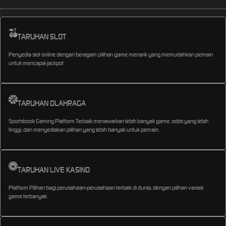
TARUHAN SLOT
Penyedia slot online dengan beragam pilihan game menarik yang memudahkan pemain
untuk mencapai jackpot
TARUHAN OLAHRAGA
Sportsbook Gaming Platform Terbaik menawarkan lebih banyak game, odds yang lebih
tinggi, dan menyediakan pilihan yang lebih banyak untuk pemain.
TARUHAN LIVE KASINO
Platform Pilihan bagi perusahaan-perusahaan terbaik di dunia, dengan pilihan variasi
game terbanyak