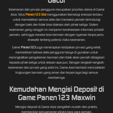
Gacor
Keamanan dan privasi pengguna merupakan prioritas utama di Game
Asia. Situs
Panen123 Slot
menggunakan teknologi enkripsi terbaru
untuk memastikan semua data dan transaksi pemain terlindungi
dengan baik dan tidak bisa diakses oleh pihak ketiga. Sistem
keamanan yang canggih ini menjamin kerahasiaan informasi pribadi
pemain, sehingga mereka bisa bermain dengan nyaman tanpa perlu
khawatir tentang potensi risiko keamanan.
Game
Panen123
juga menerapkan kebijakan privasi yang ketat,
memastikan bahwa data pengguna hanya di gunakan untuk
meningkatkan pengalaman bermain dan tidak akan pernah dibagikan
kepada pihak ketiga untuk alasan apa pun. Dengan langkah-langkah
keamanan dan privasi yang solid ini, Game Asia berhasil menciptakan
lingkungan bermain yang aman dan terpercaya bagi semua
membernya.
Kemudahan Mengisi Deposit di
Game Panen123 Maxwin
Mengisi deposit di Game Asia sangatlah mudah dan praktis,
memberikan kenyamanan ekstra bagi para pemain.