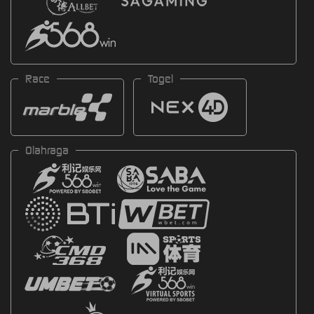
Race
Togel
Olahraga