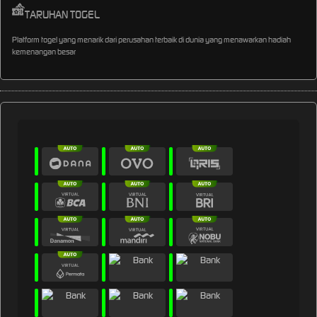
TARUHAN TOGEL
Platform togel yang menarik dari perusahan terbaik di dunia yang menawarkan hadiah
kemenangan besar