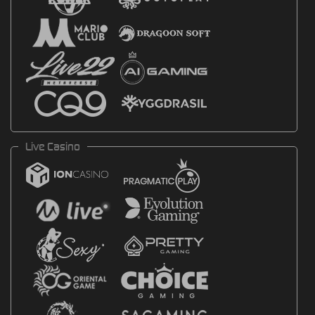
Live Casino