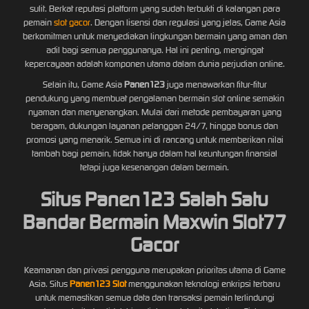
sulit. Berkat reputasi platform yang sudah terbukti di kalangan para
pemain
slot gacor
. Dengan lisensi dan regulasi yang jelas, Game Asia
berkomitmen untuk menyediakan lingkungan bermain yang aman dan
adil bagi semua penggunanya. Hal ini penting, mengingat
kepercayaan adalah komponen utama dalam dunia perjudian online.
Selain itu, Game Asia
Panen123
juga menawarkan fitur-fitur
pendukung yang membuat pengalaman bermain slot online semakin
nyaman dan menyenangkan. Mulai dari metode pembayaran yang
beragam, dukungan layanan pelanggan 24/7, hingga bonus dan
promosi yang menarik. Semua ini di rancang untuk memberikan nilai
tambah bagi pemain, tidak hanya dalam hal keuntungan finansial
tetapi juga kesenangan dalam bermain.
Situs Panen123 Salah Satu
Bandar Bermain Maxwin Slot77
Gacor
Keamanan dan privasi pengguna merupakan prioritas utama di Game
Asia. Situs
Panen123 Slot
menggunakan teknologi enkripsi terbaru
untuk memastikan semua data dan transaksi pemain terlindungi