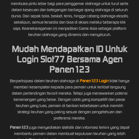
membuka pintu lebar bagi para penggemar olahraga untuk turut serta
dalam keseruan dan ketegangan berbagai ajang olahraga di seluruh
dunia. Dari sepak bola, basket, tenis, hingga cabang olahraga eksotis
sekalipun, semua tersedia dan bisa di akses melalui beberapa klik
saja. Keanekaragaman ini menjadikan Game Asia sebagai platform
taruhan olahraga yang dinamis dan menyeluruh.
Mudah Mendapatkan ID Untuk
Login Slot77 Bersama Agen
Panen123
Berpartisipasi dalam taruhan olahraga di
Panen123 Login
tidak hanya
memberi kesempatan kepada para pemain untuk terlibat langsung
dalam pertandingan favorit mereka. Tetapi juga menawarkan potensi
kemenangan yang besar. Dengan odds yang kompetitif dan pasar
taruhan yang luas, pemain di berikan kebebasan untuk memilih
strategi taruhan yang paling sesuai dengan pengetahuan dan
preferensi mereka.
Panen123
juga menyediakan statistik dan informasi terkini yang dapat
membantu pemain dalam membuat keputusan taruhan yang lebih