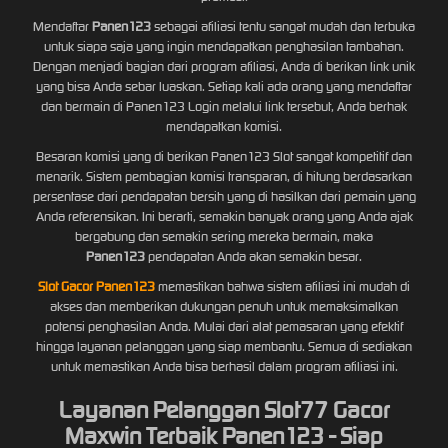
Mendaftar
Panen123
sebagai afiliasi tentu sangat mudah dan terbuka
untuk siapa saja yang ingin mendapatkan penghasilan tambahan.
Dengan menjadi bagian dari program afiliasi, Anda di berikan link unik
yang bisa Anda sebar luaskan. Setiap kali ada orang yang mendaftar
dan bermain di Panen123 Login melalui link tersebut, Anda berhak
mendapatkan komisi.
Besaran komisi yang di berikan Panen123 Slot sangat kompetitif dan
menarik. Sistem pembagian komisi transparan, di hitung berdasarkan
persentase dari pendapatan bersih yang di hasilkan dari pemain yang
Anda referensikan. Ini berarti, semakin banyak orang yang Anda ajak
bergabung dan semakin sering mereka bermain, maka
Panen123
pendapatan Anda akan semakin besar.
Slot Gacor Panen123
memastikan bahwa sistem afiliasi ini mudah di
akses dan memberikan dukungan penuh untuk memaksimalkan
potensi penghasilan Anda. Mulai dari alat pemasaran yang efektif
hingga layanan pelanggan yang siap membantu. Semua di sediakan
untuk memastikan Anda bisa berhasil dalam program afiliasi ini.
Layanan Pelanggan Slot77 Gacor
Maxwin Terbaik Panen123 - Siap