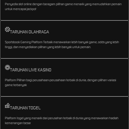
Penyedia slot online dengan beragam pilihan game menarik yang memudahkan pemain
untuk mencapai jackpot
TARUHAN OLAHRAGA
Sportsbook Gaming Platform Terbaik menawarkan lebih banyak game, odds yang lebih
tinggi, dan menyediakan pilihan yang lebih banyak untuk pemain.
TARUHAN LIVE KASINO
Platform Pilihan bagi perusahaan-perusahaan terbaik di dunia, dengan pilihan variasi
game terbanyak
TARUHAN TOGEL
Platform togel yang menarik dari perusahan terbaik di dunia yang menawarkan hadiah
kemenangan besar