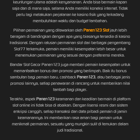
keuntungan utama adalah kenyamanan. Anda bisa bermain kapan
saja dan di mana saja, selama Anda memiliki koneksi internet. Tidak
perlu lagi melakukan perjalanan ke kasino fisik yang terkadang
membutuhkan waktu dan
budget tambahan.
Pilihan permainan yang ditawarkan oleh
Panen123 Slot
jauh lebih
beragam di bandingkan dengan apa yang biasanya tersedia di kasino
tradisional. Dengan ratusan permainan slot dari berbagai pengembang
Slot77 terkemuka, pemain memiliki kesempatan lebih besar untuk
menemukan permainan yang sesuai dengan preferensi mereka.
Bandar Slot Gacor Panen123 juga memberi pemain kesempatan untuk
memanfaatkan bonus dan promosi yang berlimpah. Baik itu bonus
sambutan bagi pemain baru, cashback
Panen123
, atau berbagai jenis
promosi lainnya, setiap penawaran di rancang untuk memberikan nilai
tambah bagi player.
Terakhir, aspek
Panen123
keamanan dan keadilan bermain di platform
slot online ini tidak bisa di abaikan. Dengan lisensi resmi dan sistem
enkripsi canggih, setiap transaksi dan data pribadi pemain di jamin
keamanannya. Ini memberikan rasa aman bagi pemain untuk
menikmati permainan, sesuatu yang mungkin sulit di temukan dalam
judi tradisional.