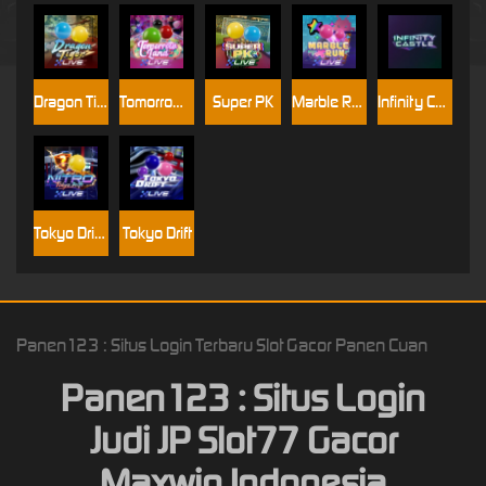
Dragon Tiger
Tomorrow land
Super PK
Marble Run
Infinity Castle
Tokyo Drift Nitro
Tokyo Drift
Panen123 : Situs Login Terbaru Slot Gacor Panen Cuan
Panen123 : Situs Login
Judi JP Slot77 Gacor
Maxwin Indonesia