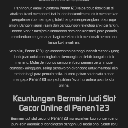
Pentingnya memilih platform
Panen123
terpercaya tidak bisa di
abaikan. Kami memahami hal ini dan berkomitmen untuk memberikan
pengalaman bermain yang tidak hanya menyenangkan tetapi juga
aman. Dengan lisensi resmi dan penggunaan teknologi enkripsi terkini,
Bandar Slot77 menjamin keamanan data dan transaksi para pemain,
memberikan kenyamanan bagi mereka untuk menikmati permainan
tanpa kekhawatiran.
Selain itu,
Panen123
juga menawarkan berbagai benefit menarik yang
bertujuan untuk meningkatkan kemungkinan lebih banyak untuk
menang. Mulai dari bonus sambutan bagi pemain baru hingga
cashback mingguan, setiap penawaran dirancang untuk memberi nilai
tambah bagi para pemain setia. Ini merupakan salah satu alasan
mengapa
Panen123
menjadi pilihan favorit di antara pecinta slot
online.
Keuntungan Bermain Judi Slot
Gacor Online di Panen123
Bermain judi slot gacor di
Panen123
menawarkan keuntungan yang
jauh lebih menarik di bandingkan dengan judi tradisional. Salah satu