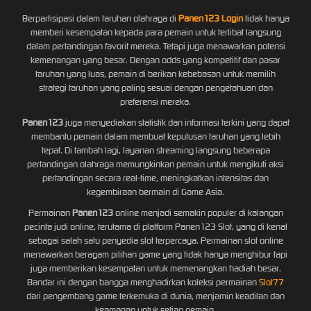
Berpartisipasi dalam taruhan olahraga di
Panen123 Login
tidak hanya
memberi kesempatan kepada para pemain untuk terlibat langsung
dalam pertandingan favorit mereka. Tetapi juga menawarkan potensi
kemenangan yang besar. Dengan odds yang kompetitif dan pasar
taruhan yang luas, pemain di berikan kebebasan untuk memilih
strategi taruhan yang paling sesuai dengan pengetahuan dan
preferensi mereka.
Panen123
juga menyediakan statistik dan informasi terkini yang dapat
membantu pemain dalam membuat keputusan taruhan yang lebih
tepat. Di tambah lagi, layanan streaming langsung beberapa
pertandingan olahraga memungkinkan pemain untuk mengikuti aksi
pertandingan secara real-time, meningkatkan intensitas dan
kegembiraan bermain di Game Asia.
Permainan
Panen123
online menjadi semakin populer di kalangan
pecinta judi online, terutama di platform Panen123 Slot, yang di kenal
sebagai salah satu penyedia slot terpercaya. Permainan slot online
menawarkan beragam pilihan game yang tidak hanya menghibur tapi
juga memberikan kesempatan untuk memenangkan hadiah besar.
Bandar ini dengan bangga menghadirkan koleksi permainan
Slot77
dari pengembang game terkemuka di dunia, menjamin keadilan dan
keamanan untuk setiap pemain.