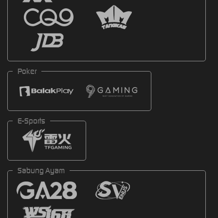
Poker
E-Sports
Sabung Ayam