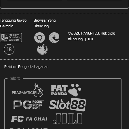
Tanggung Jawab
Browser Yang
Bermain
Didukung
©2026 PANEN123. Hak cipta
dilindungi | 18+
Platform Penyedia Layanan
Slots