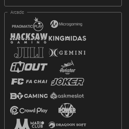
Arcade