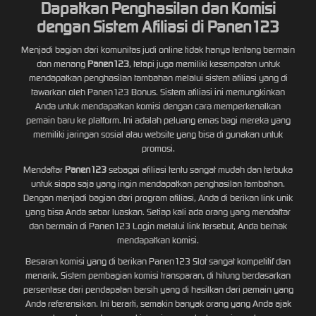
Dapatkan Penghasilan dan Komisi
dengan Sistem Afiliasi di Panen123
Menjadi bagian dari komunitas judi online tidak hanya tentang bermain
dan menang
Panen123
, tetapi juga memiliki kesempatan untuk
mendapatkan penghasilan tambahan melalui sistem afiliasi yang di
tawarkan oleh Panen123 Bonus. Sistem afiliasi ini memungkinkan
Anda untuk mendapatkan komisi dengan cara memperkenalkan
pemain baru ke platform. Ini adalah peluang emas bagi mereka yang
memiliki jaringan sosial atau website yang bisa di gunakan untuk
promosi.
Mendaftar
Panen123
sebagai afiliasi tentu sangat mudah dan terbuka
untuk siapa saja yang ingin mendapatkan penghasilan tambahan.
Dengan menjadi bagian dari program afiliasi, Anda di berikan link unik
yang bisa Anda sebar luaskan. Setiap kali ada orang yang mendaftar
dan bermain di Panen123 Login melalui link tersebut, Anda berhak
mendapatkan komisi.
Besaran komisi yang di berikan Panen123 Slot sangat kompetitif dan
menarik. Sistem pembagian komisi transparan, di hitung berdasarkan
persentase dari pendapatan bersih yang di hasilkan dari pemain yang
Anda referensikan. Ini berarti, semakin banyak orang yang Anda ajak