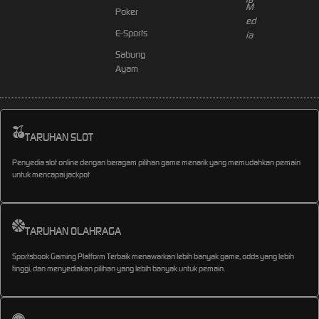
Poker
E-Sports
Sabung
Ayam
TARUHAN SLOT
Penyedia slot online dengan beragam pilihan game menarik yang memudahkan pemain
untuk mencapai jackpot
TARUHAN OLAHRAGA
Sportsbook Gaming Platform Terbaik menawarkan lebih banyak game, odds yang lebih
tinggi, dan menyediakan pilihan yang lebih banyak untuk pemain.